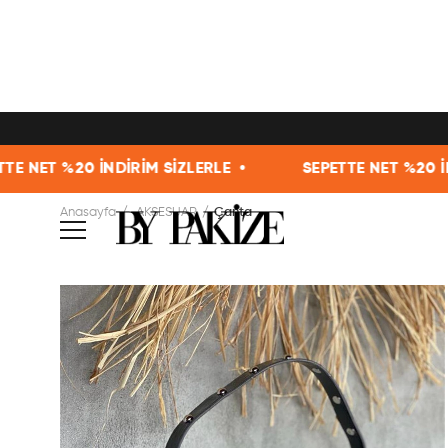
RİM SİZLERLE •
SEPETTE NET %20 İNDİRİM SİZLERLE
Anasayfa
AKSESUAR
Çanta