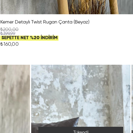
Kemer Detaylı Twist Rugan Çanta (Beyaz)
₺200,00
₺399,99
SEPETTE NET %20 İNDİRİM
₺160,00
Tükendi