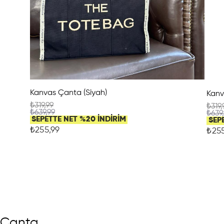
Kanvas Çanta (Siyah)
Kanv
₺319,99
₺319,
₺639,99
₺639
SEPETTE NET %20 İNDİRİM
SEP
₺255,99
₺255
Çanta