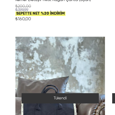
₺200,00
₺399,99
SEPETTE NET %20 İNDİRİM
₺160,00
Tükendi