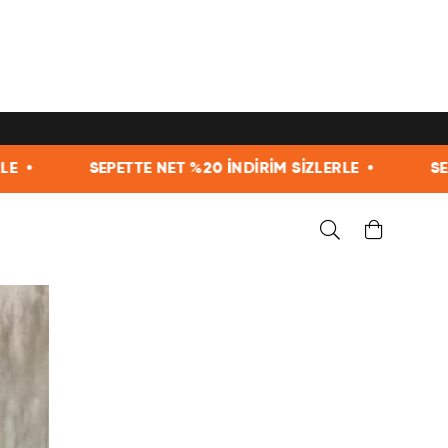
TE NET %20 İNDİRİM SİZLERLE •
SEPETTE NET %20 İ