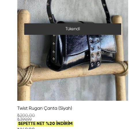
Tükendi
Twist Rugan Çanta (Siyah)
₺200,00
₺399,99
SEPETTE NET %20 İNDİRİM