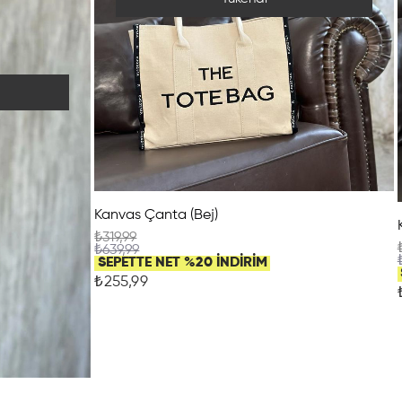
Kanvas Çanta (Bej)
₺319,99
₺639,99
SEPETTE NET %20 İNDİRİM
₺255,99