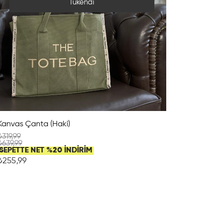
Tükendi
Kanvas Çanta (Haki)
₺319,99
₺639,99
SEPETTE NET %20 İNDİRİM
₺255,99