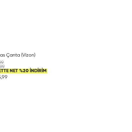
as Çanta (Vizon)
99
,99
ETTE NET %20 İNDİRİM
,99