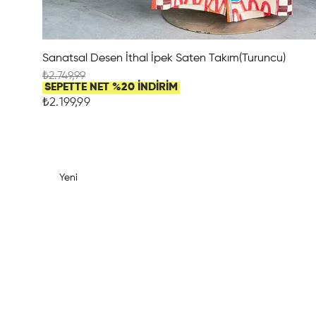
Sanatsal Desen İthal İpek Saten Takım(Turuncu)
₺2.749,99
SEPETTE NET %20 İNDİRİM
₺2.199,99
Yeni
Ürün