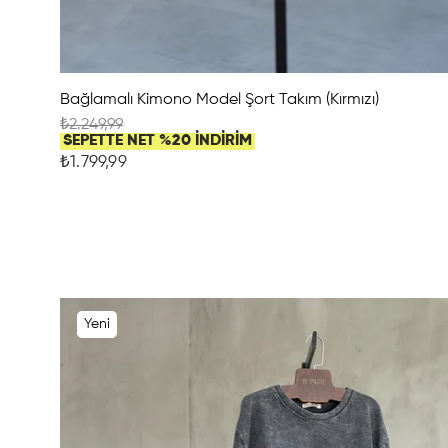
Bağlamalı Kimono Model Şort Takım (Kırmızı)
₺2.249,99
SEPETTE NET %20 İNDİRİM
₺1.799,99
Yeni
Ürün