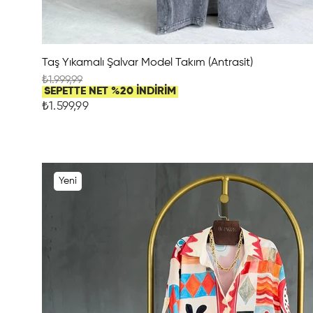
Taş Yıkamalı Şalvar Model Takım (Antrasit)
₺1.999,99
SEPETTE NET %20 İNDİRİM
₺1.599,99
Yeni
Ürün