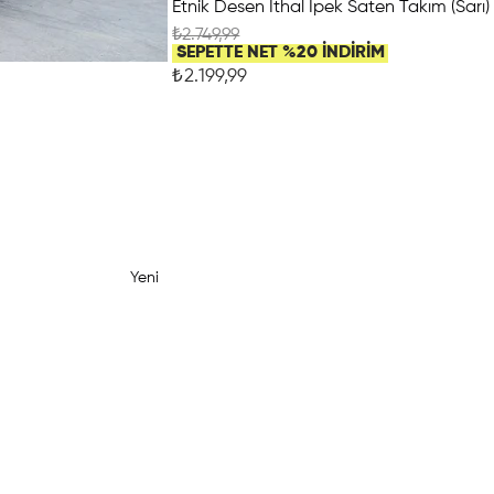
Etnik Desen İthal İpek Saten Takım (Sarı)
₺2.749,99
SEPETTE NET %20 İNDİRİM
₺2.199,99
Yeni
Ürün