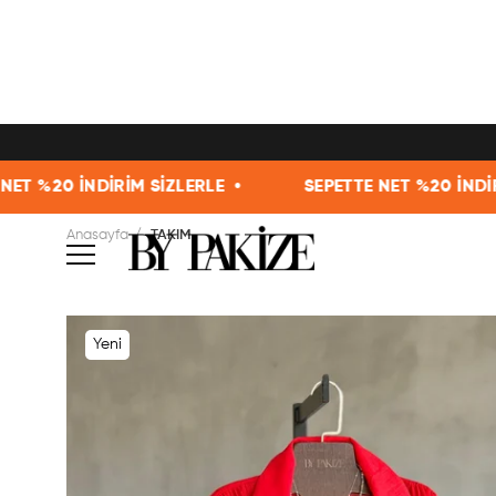
ERLE •
SEPETTE NET %20 İNDİRİM SİZLERLE •
Anasayfa
TAKIM
Yeni
Ürün