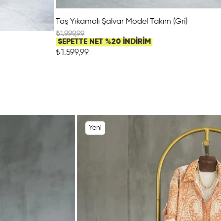
Taş Yıkamalı Şalvar Model Takım (Gri)
₺1.999,99
SEPETTE NET %20 İNDİRİM
₺1.599,99
Yeni
Ürün