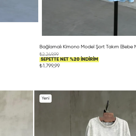
Bağlamalı Kimono Model Şort Takım (Bebe M
₺2.249,99
SEPETTE NET %20 İNDİRİM
₺1.799,99
Yeni
Ürün