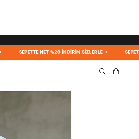
20 İNDİRİM SİZLERLE •
SEPETTE NET %20 İNDİRİM S