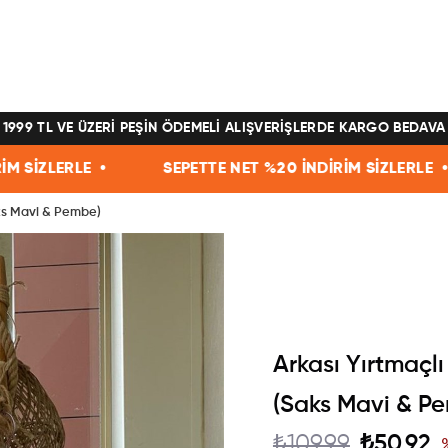
1999 TL VE ÜZERİ PEŞİN ÖDEMELİ ALIŞVERİŞLERDE KARGO BEDAVA
SEPETTE NET %20 İNDİRİM SİZLERLE •
SEPETTE NET
Saks Mavi & Pembe)
Arkası Yırtmaçlı
(Saks Mavi & P
₺109,99
₺50,92