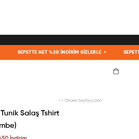
 %20 İNDİRİM SİZLERLE •
SEPETTE NET %20 İNDİRİM
< < Önceki Sayfaya Dön
 Tunik Salaş Tshirt
embe)
%
50
İndirim