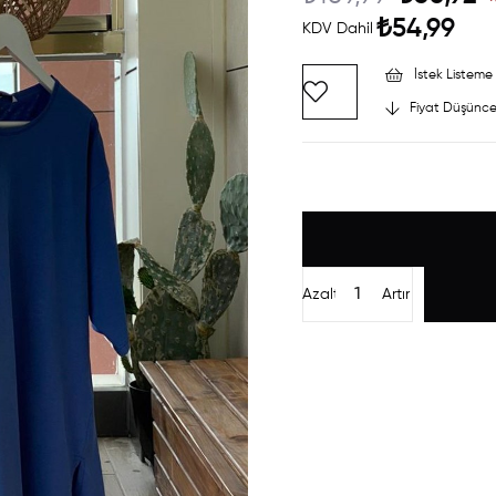
₺54,99
KDV Dahil
İstek Listeme 
Fiyat Düşünce
Azalt
Artır