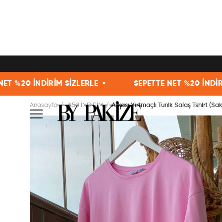
ZLERLE •
SEPETTE NET %20 İNDİRİM SİZLERLE •
Anasayfa
%50 İNDİRİM
Arkası Yırtmaçlı Tunik Salaş Tshirt (