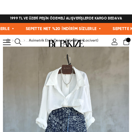
1999 TL VE ÜZERİ PEŞİN ÖDEMELİ ALIŞVERİŞLERDE KARGO BEDAVA
E •
SEPETTE NET %20 İNDİRİM SİZLERLE •
SEPETTE NET 
Asimetrik Etnik Desen Şifon Etek (Lacivert)