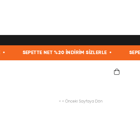
TTE NET %20 İNDİRİM SİZLERLE •
SEPETTE NET %20 İ
< < Önceki Sayfaya Dön