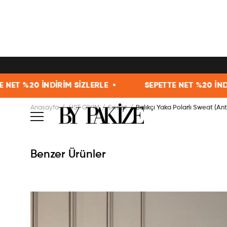
İRİM SİZLERLE •
SEPETTE NET %20 İNDİRİM SİZLERLE
Anasayfa
ÜST GİYİM
Sweat
Balıkçı Yaka Polarlı Sweat (Ant
Benzer Ürünler