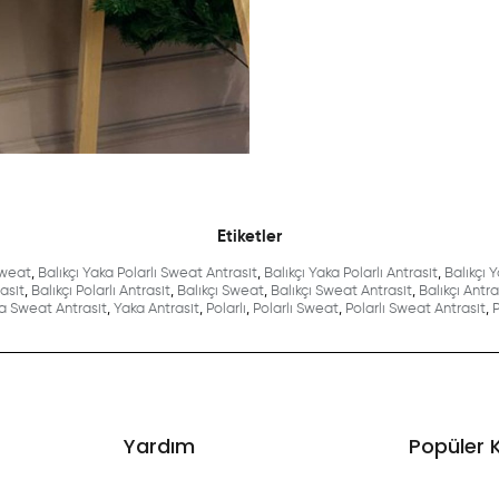
Etiketler
Sweat
,
Balıkçı Yaka Polarlı Sweat Antrasit
,
Balıkçı Yaka Polarlı Antrasit
,
Balıkçı 
asit
,
Balıkçı Polarlı Antrasit
,
Balıkçı Sweat
,
Balıkçı Sweat Antrasit
,
Balıkçı Antra
a Sweat Antrasit
,
Yaka Antrasit
,
Polarlı
,
Polarlı Sweat
,
Polarlı Sweat Antrasit
,
P
Yardım
Popüler 