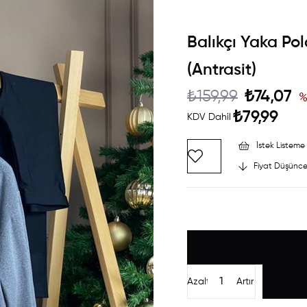
Balıkçı Yaka Pol
(Antrasit)
₺159,99
₺74,07
₺79,99
KDV Dahil
İstek Listeme 
Fiyat Düşünce
Azalt
Artır