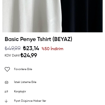
Basic Penye Tshirt (BEYAZ)
₺49,99
₺23,14
%
50
İndirim
₺24,99
KDV Dahil
Favorilere Ekle
İstek Listeme Ekle
Karşılaştır
Fiyat Düşünce Haber Ver