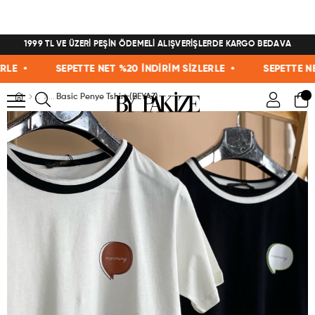
1999 TL VE ÜZERİ PEŞİN ÖDEMELİ ALIŞVERİŞLERDE KARGO BEDAVA
E •
SEPETTE NET %20 İNDİRİM SİZLERLE •
SEPETTE NET 
Basic Penye Tshirt (BEYAZ)