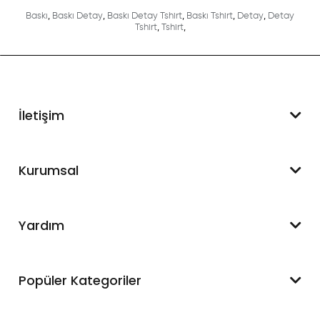
Baskı
,
Baskı Detay
,
Baskı Detay Tshirt
,
Baskı Tshirt
,
Detay
,
Detay
Tshirt
,
Tshirt
,
İletişim
WhatsApp Destek
Kurumsal
+90 545 550 49 88
Hakkımızda
Yardım
İletişim
Mesafeli Satış Sözleşmesi
Hesabım
Popüler Kategoriler
Blog
Sipariş Takip