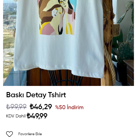
Baskı Detay Tshirt
₺99,99
₺46,29
%
50
İndirim
₺49,99
KDV Dahil
Favorilere Ekle