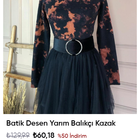
Batik Desen Yarım Balıkçı Kazak
₺129,99
₺60,18
%
50
İndirim