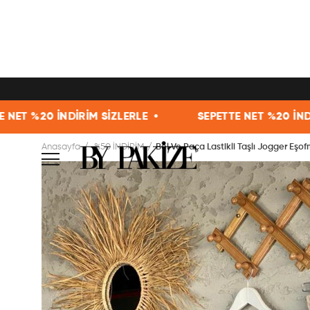
İRİM SİZLERLE •
SEPETTE NET %20 İNDİRİM SİZLERL
Anasayfa
%50 İNDİRİM
Bel Ve Paça Lastikli Taşlı Jogger Eşo