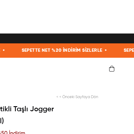
TTE NET %20 İNDİRİM SİZLERLE •
SEPETTE NET %20 
< < Önceki Sayfaya Dön
ikli Taşlı Jogger
l)
%
50
İndirim