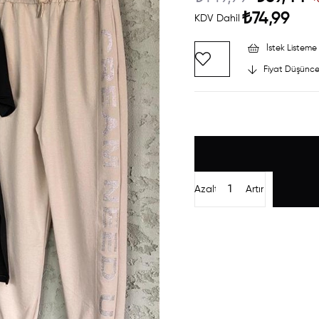
₺74,99
KDV Dahil
İstek Listeme 
Fiyat Düşünce
Azalt
Artır