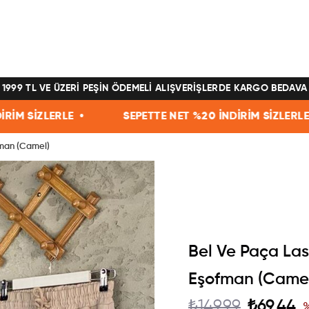
1999 TL VE ÜZERİ PEŞİN ÖDEMELİ ALIŞVERİŞLERDE KARGO BEDAVA
E •
SEPETTE NET %20 İNDİRİM SİZLERLE •
SEPE
fman (Camel)
Bel Ve Paça Last
Eşofman (Came
₺149,99
₺69,44