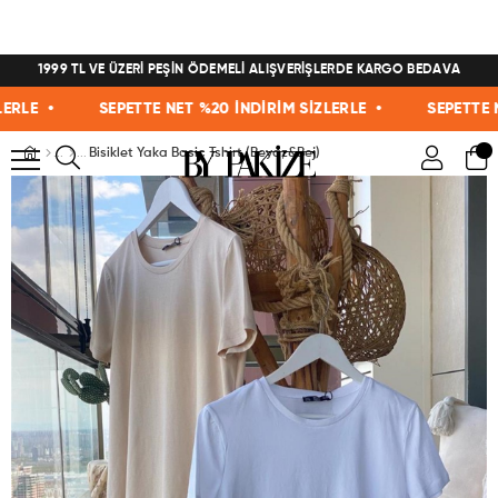
1999 TL VE ÜZERİ PEŞİN ÖDEMELİ ALIŞVERİŞLERDE KARGO BEDAVA
E •
SEPETTE NET %20 İNDİRİM SİZLERLE •
SEPETTE NET 
Bisiklet Yaka Basic Tshirt (Beyaz&Bej)