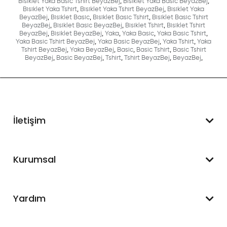
Bisiklet Yaka Basic Tshirt BeyazBej
,
Bisiklet Yaka Basic BeyazBej
,
Bisiklet Yaka Tshirt
,
Bisiklet Yaka Tshirt BeyazBej
,
Bisiklet Yaka
BeyazBej
,
Bisiklet Basic
,
Bisiklet Basic Tshirt
,
Bisiklet Basic Tshirt
BeyazBej
,
Bisiklet Basic BeyazBej
,
Bisiklet Tshirt
,
Bisiklet Tshirt
BeyazBej
,
Bisiklet BeyazBej
,
Yaka
,
Yaka Basic
,
Yaka Basic Tshirt
,
Yaka Basic Tshirt BeyazBej
,
Yaka Basic BeyazBej
,
Yaka Tshirt
,
Yaka
Tshirt BeyazBej
,
Yaka BeyazBej
,
Basic
,
Basic Tshirt
,
Basic Tshirt
BeyazBej
,
Basic BeyazBej
,
Tshirt
,
Tshirt BeyazBej
,
BeyazBej
,
İletişim
WhatsApp Destek
Kurumsal
+90 545 550 49 88
Hakkımızda
Yardım
İletişim
Mesafeli Satış Sözleşmesi