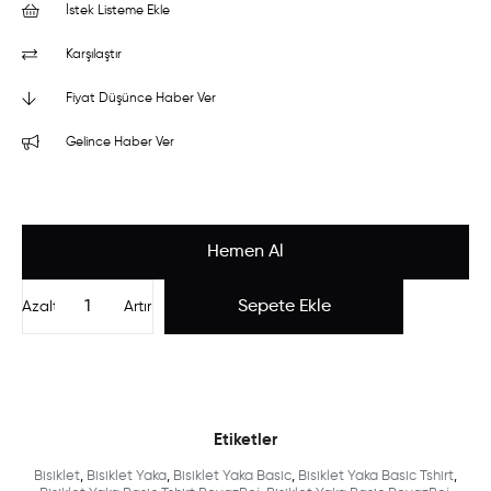
İstek Listeme Ekle
Karşılaştır
Fiyat Düşünce Haber Ver
Gelince Haber Ver
Azalt
Artır
Etiketler
Bisiklet
,
Bisiklet Yaka
,
Bisiklet Yaka Basic
,
Bisiklet Yaka Basic Tshirt
,