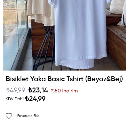
Bisiklet Yaka Basic Tshirt (Beyaz&Bej)
₺49,99
₺23,14
%
50
İndirim
₺24,99
KDV Dahil
Favorilere Ekle