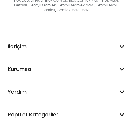
Blok Detaylı Mavi
,
Blok Gömlek
,
Blok Gömlek Mavi
,
Blok Mavi
,
Detaylı
,
Detaylı Gömlek
,
Detaylı Gömlek Mavi
,
Detaylı Mavi
,
Gömlek
,
Gömlek Mavi
,
Mavi
,
İletişim
WhatsApp Destek
Kurumsal
+90 545 550 49 88
Hakkımızda
Yardım
İletişim
Mesafeli Satış Sözleşmesi
Hesabım
Popüler Kategoriler
Blog
Sipariş Takip
Kargom Nerede