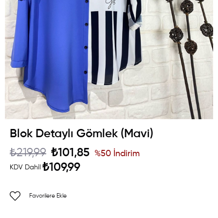
Blok Detaylı Gömlek (Mavi)
₺219,99
₺101,85
%
50
İndirim
₺109,99
KDV Dahil
Favorilere Ekle