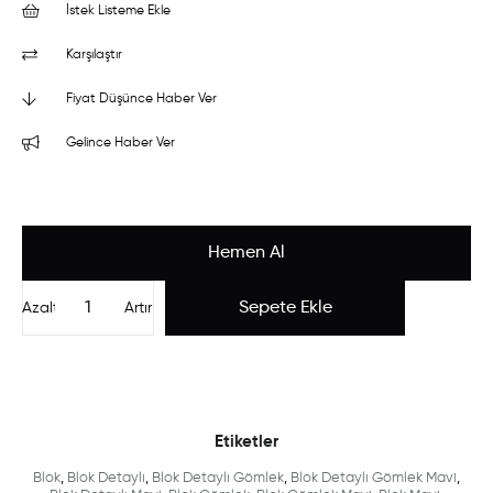
İstek Listeme Ekle
Karşılaştır
Fiyat Düşünce Haber Ver
Gelince Haber Ver
Azalt
Artır
Etiketler
Blok
,
Blok Detaylı
,
Blok Detaylı Gömlek
,
Blok Detaylı Gömlek Mavi
,