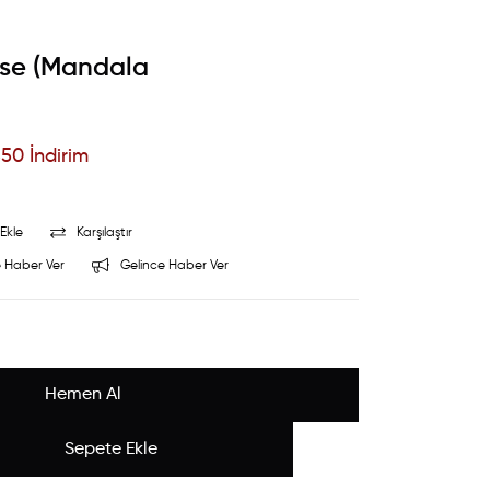
ise (Mandala
%
50
İndirim
Ekle
Karşılaştır
 Haber Ver
Gelince Haber Ver