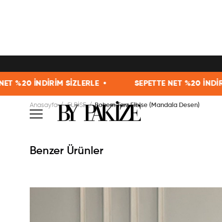
 SİZLERLE •
SEPETTE NET %20 İNDİRİM SİZLERLE •
Anasayfa
ELBİSE
Bohem Tarz Elbise (Mandala Desen)
Benzer Ürünler