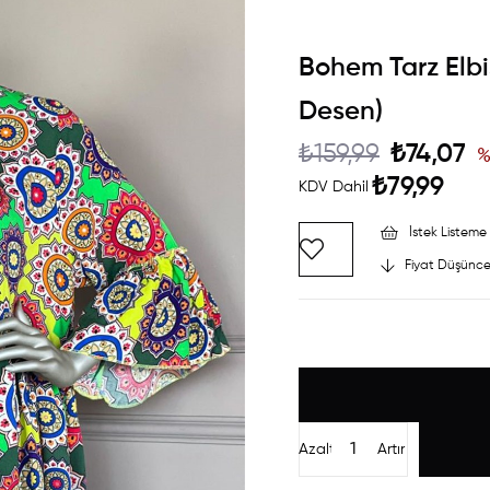
Bohem Tarz Elb
Desen)
₺159,99
₺74,07
₺79,99
KDV Dahil
İstek Listeme 
Fiyat Düşünce
Azalt
Artır