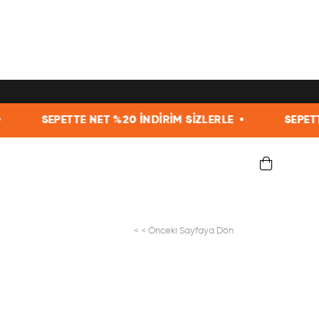
NET %20 İNDİRİM SİZLERLE •
SEPETTE NET %20 İNDİR
< < Önceki Sayfaya Dön