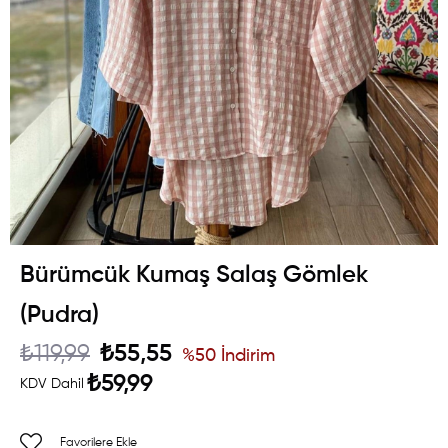
Bürümcük Kumaş Salaş Gömlek
(Pudra)
₺119,99
₺55,55
%
50
İndirim
₺59,99
KDV Dahil
Favorilere Ekle