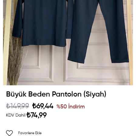
Büyük Beden Pantolon (Siyah)
₺149,99
₺69,44
%
50
İndirim
₺74,99
KDV Dahil
Favorilere Ekle