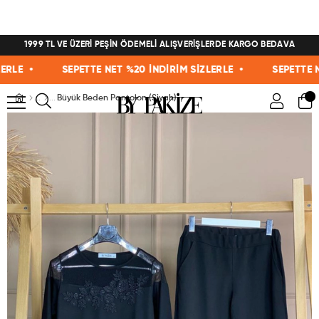
1999 TL VE ÜZERİ PEŞİN ÖDEMELİ ALIŞVERİŞLERDE KARGO BEDAVA
E •
SEPETTE NET %20 İNDİRİM SİZLERLE •
SEPETTE NET 
Büyük Beden Pantolon (Siyah)