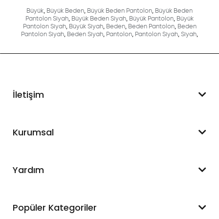
Büyük
,
Büyük Beden
,
Büyük Beden Pantolon
,
Büyük Beden
Pantolon Siyah
,
Büyük Beden Siyah
,
Büyük Pantolon
,
Büyük
Pantolon Siyah
,
Büyük Siyah
,
Beden
,
Beden Pantolon
,
Beden
Pantolon Siyah
,
Beden Siyah
,
Pantolon
,
Pantolon Siyah
,
Siyah
,
İletişim
WhatsApp Destek
Kurumsal
+90 545 550 49 88
Hakkımızda
Yardım
İletişim
Mesafeli Satış Sözleşmesi
Hesabım
Popüler Kategoriler
Blog
Sipariş Takip