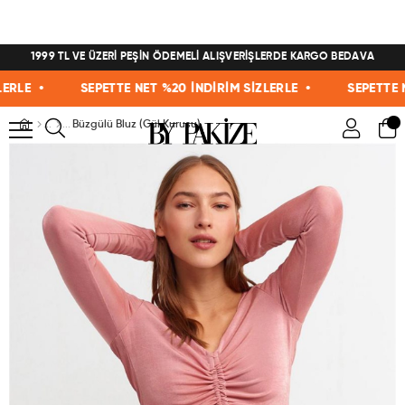
1999 TL VE ÜZERİ PEŞİN ÖDEMELİ ALIŞVERİŞLERDE KARGO BEDAVA
LE •
SEPETTE NET %20 İNDİRİM SİZLERLE •
SEPETTE NET
Büzgülü Bluz (Gül Kurusu)