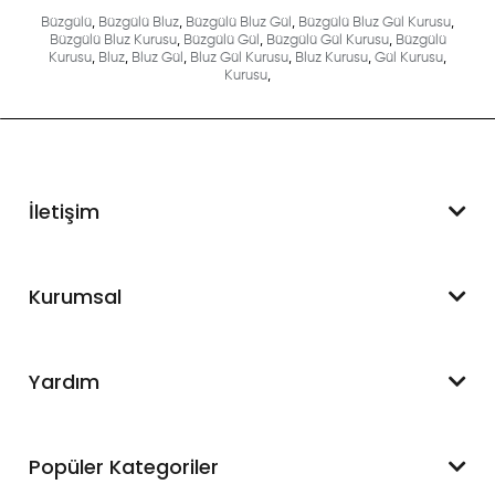
Büzgülü
,
Büzgülü Bluz
,
Büzgülü Bluz Gül
,
Büzgülü Bluz Gül Kurusu
,
Büzgülü Bluz Kurusu
,
Büzgülü Gül
,
Büzgülü Gül Kurusu
,
Büzgülü
Kurusu
,
Bluz
,
Bluz Gül
,
Bluz Gül Kurusu
,
Bluz Kurusu
,
Gül Kurusu
,
Kurusu
,
İletişim
WhatsApp Destek
Kurumsal
+90 545 550 49 88
Hakkımızda
Yardım
İletişim
Mesafeli Satış Sözleşmesi
Hesabım
Popüler Kategoriler
Blog
Sipariş Takip