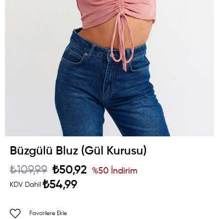
Büzgülü Bluz (Gül Kurusu)
₺109,99
₺50,92
%
50
İndirim
₺54,99
KDV Dahil
Favorilere Ekle