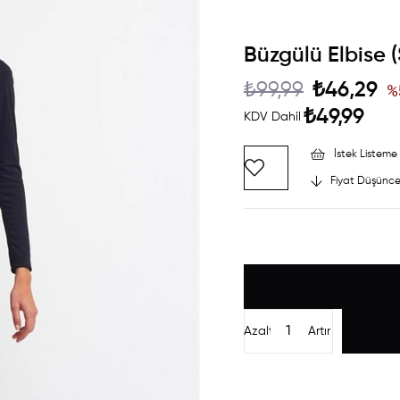
Büzgülü Elbise (
₺99,99
₺46,29
%
₺49,99
KDV Dahil
İstek Listeme 
Fiyat Düşünce
Azalt
Artır