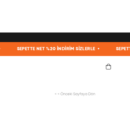
TE NET %20 İNDİRİM SİZLERLE •
SEPETTE NET %20 İ
< < Önceki Sayfaya Dön