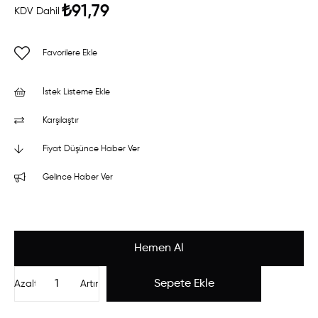
₺91,79
KDV Dahil
Favorilere Ekle
İstek Listeme Ekle
Karşılaştır
Fiyat Düşünce Haber Ver
Gelince Haber Ver
Azalt
Artır