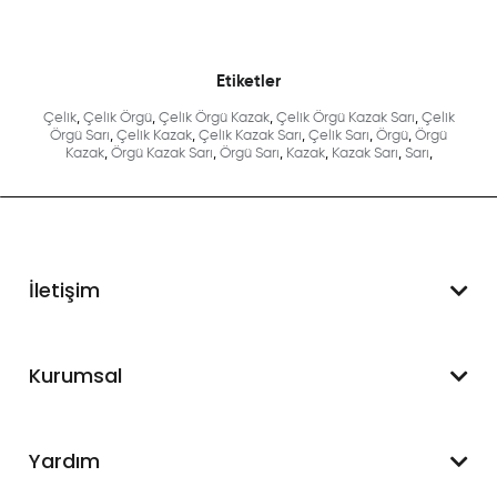
Etiketler
Çelik
,
Çelik Örgü
,
Çelik Örgü Kazak
,
Çelik Örgü Kazak Sarı
,
Çelik
Örgü Sarı
,
Çelik Kazak
,
Çelik Kazak Sarı
,
Çelik Sarı
,
Örgü
,
Örgü
Kazak
,
Örgü Kazak Sarı
,
Örgü Sarı
,
Kazak
,
Kazak Sarı
,
Sarı
,
İletişim
WhatsApp Destek
Kurumsal
+90 545 550 49 88
Hakkımızda
Yardım
İletişim