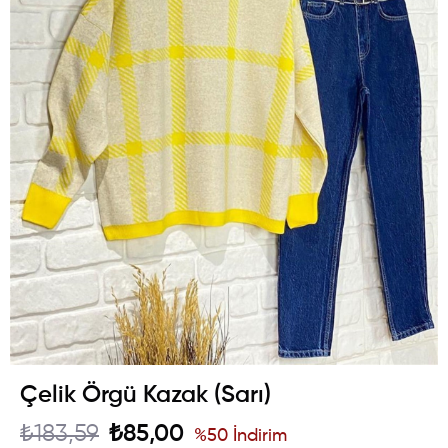
Çelik Örgü Kazak (Sarı)
₺183,59
₺85,00
%
50
İndirim