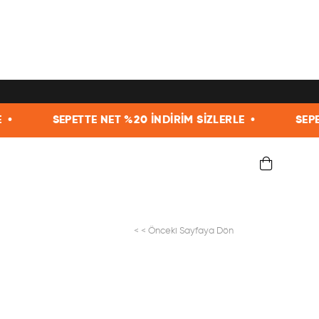
TE NET %20 İNDİRİM SİZLERLE •
SEPETTE NET %20 İ
< < Önceki Sayfaya Dön