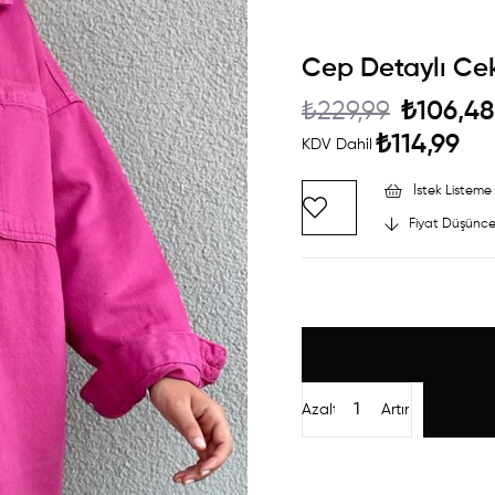
Cep Detaylı Ce
₺229,99
₺106,48
₺114,99
KDV Dahil
İstek Listeme 
Fiyat Düşünce
Azalt
Artır