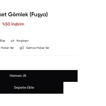
ket Gömlek (Fuşya)
%
50
İndirim
Ekle
Karşılaştır
 Haber Ver
Gelince Haber Ver