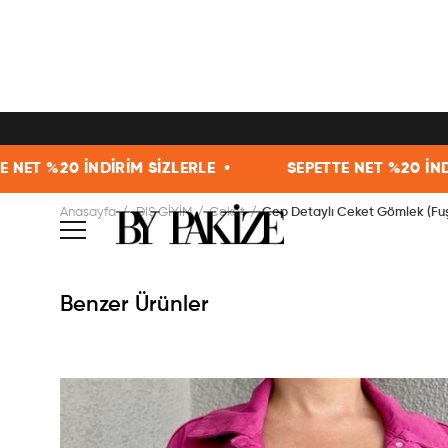
RİM SİZLERLE •
SEPETTE NET %20 İNDİRİM SİZLERLE
Anasayfa
DIŞ GİYİM
Ceket
Cep Detaylı Ceket Gömlek (Fu
Benzer Ürünler