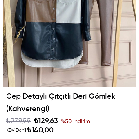
Cep Detaylı Çıtçıtlı Deri Gömlek
(Kahverengi)
₺279,99
₺129,63
%
50
İndirim
₺140,00
KDV Dahil