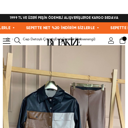
1999 TL VE ÜZERİ PEŞİN ÖDEMELİ ALIŞVERİŞLERDE KARGO BEDAVA
E •
SEPETTE NET %20 İNDİRİM SİZLERLE •
SEPETTE NET 
Cep Detaylı Çıtçıtlı Deri Gömlek (Kahverengi)