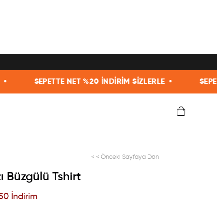
NET %20 İNDİRİM SİZLERLE •
SEPETTE NET %20 İNDİ
< < Önceki Sayfaya Dön
tı Büzgülü Tshirt
50
İndirim