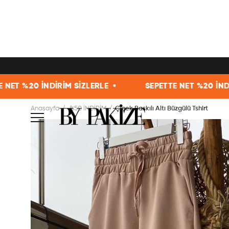
 SİZLERLE •
SEPETTE NET %20 İNDİRİM SİZLERLE •
Anasayfa
%50 İNDİRİM
Çiçek Baskılı Altı Büzgülü Tshirt