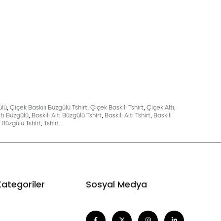
ülü
,
Çiçek Baskılı Büzgülü Tshirt
,
Çiçek Baskılı Tshirt
,
Çiçek Altı
,
ltı Büzgülü
,
Baskılı Altı Büzgülü Tshirt
,
Baskılı Altı Tshirt
,
Baskılı
Büzgülü Tshirt
,
Tshirt
,
Kategoriler
Sosyal Medya