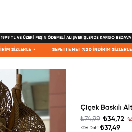
1999 TL VE ÜZERİ PEŞİN ÖDEMELİ ALIŞVERİŞLERDE KARGO BEDAVA
SEPETTE NET %20 İNDİRİM SİZLERLE •
SEPETTE 
Çiçek Baskılı Al
₺74,99
₺34,72
%
₺37,49
KDV Dahil