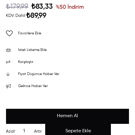
₺179,99
₺83,33
%
50
İndirim
₺89,99
KDV Dahil
Favorilere Ekle
İstek Listeme Ekle
Karşılaştır
Fiyat Düşünce Haber Ver
Gelince Haber Ver
Azalt
Artır