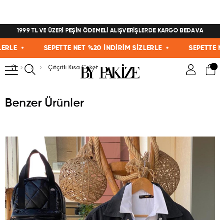
1999 TL VE ÜZERİ PEŞİN ÖDEMELİ ALIŞVERİŞLERDE KARGO BEDAVA
E •
SEPETTE NET %20 İNDİRİM SİZLERLE •
SEPETTE NET 
Çıtçıtlı Kısa Ceket
Benzer Ürünler