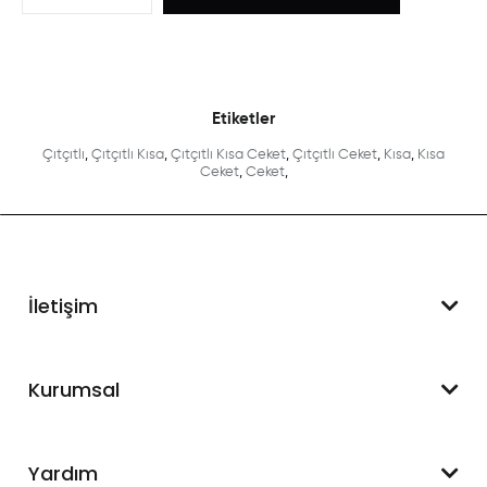
Etiketler
Çıtçıtlı
,
Çıtçıtlı Kısa
,
Çıtçıtlı Kısa Ceket
,
Çıtçıtlı Ceket
,
Kısa
,
Kısa
Ceket
,
Ceket
,
İletişim
WhatsApp Destek
Kurumsal
+90 545 550 49 88
Hakkımızda
Yardım