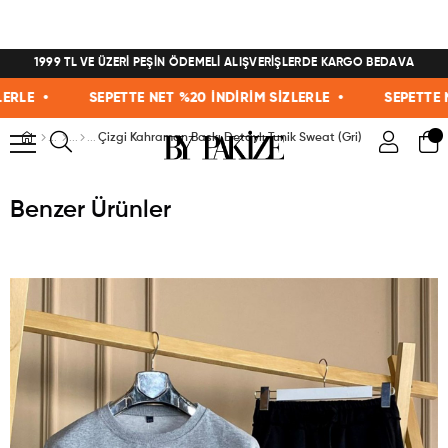
1999 TL VE ÜZERİ PEŞİN ÖDEMELİ ALIŞVERİŞLERDE KARGO BEDAVA
E •
SEPETTE NET %20 İNDİRİM SİZLERLE •
SEPETTE NET 
Çizgi Kahraman Baskı Detaylı Tunik Sweat (Gri)
Benzer Ürünler