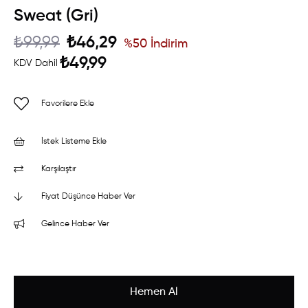
Sweat (Gri)
₺99,99
₺46,29
%
50
İndirim
₺49,99
KDV Dahil
Favorilere Ekle
İstek Listeme Ekle
Karşılaştır
Fiyat Düşünce Haber Ver
Gelince Haber Ver