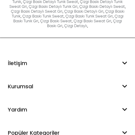
Tunik
,
Çizgi Baskı Detaylı Tunik Sweat
,
Çizgi Baskı Detaylı Tunik
Sweat Gri
,
Çizgi Baskı Detaylı Tunik Gri
,
Çizgi Baskı Detaylı Sweat
,
Çizgi Baskı Detaylı Sweat Gri
,
Çizgi Baskı Detaylı Gri
,
Çizgi Baskı
Tunik
,
Çizgi Baskı Tunik Sweat
,
Çizgi Baskı Tunik Sweat Gri
,
Çizgi
Baskı Tunik Gri
,
Çizgi Baskı Sweat
,
Çizgi Baskı Sweat Gri
,
Çizgi
Baskı Gri
,
Çizgi Detaylı
,
İletişim
WhatsApp Destek
Kurumsal
+90 545 550 49 88
Hakkımızda
Yardım
İletişim
Mesafeli Satış Sözleşmesi
Hesabım
Popüler Kategoriler