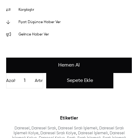
Karşılaştır
Fiyat Düşünce Haber Ver
Gelince Haber Ver
Azalt
Artır
Etiketler
Dairesel
,
Dairesel Sıralı
,
Dairesel Sıralı İşlemeli
,
Dairesel Sıralı
İşlemeli Kolye
,
Dairesel Sıralı Kolye
,
Dairesel İşlemeli
,
Dairesel