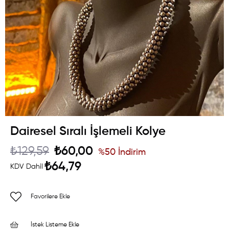
Dairesel Sıralı İşlemeli Kolye
₺129,59
₺60,00
%
50
İndirim
₺64,79
KDV Dahil
Favorilere Ekle
İstek Listeme Ekle