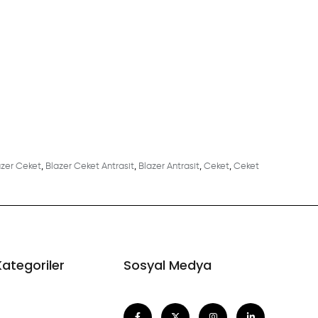
azer Ceket
,
Blazer Ceket Antrasit
,
Blazer Antrasit
,
Ceket
,
Ceket
Kategoriler
Sosyal Medya