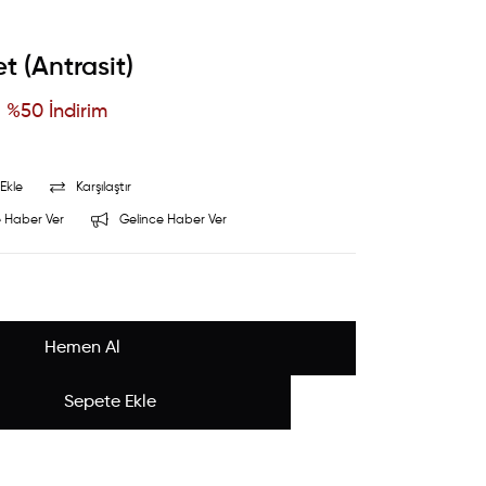
t (Antrasit)
%
50
İndirim
Ekle
Karşılaştır
 Haber Ver
Gelince Haber Ver