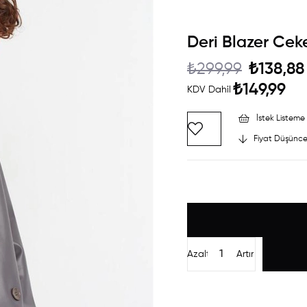
Deri Blazer Ceke
₺299,99
₺138,88
₺149,99
KDV Dahil
İstek Listeme 
Fiyat Düşünce
Azalt
Artır