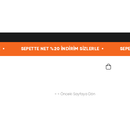
SEPETTE NET %20 İNDİRİM SİZLERLE •
SEPETTE NET 
< < Önceki Sayfaya Dön