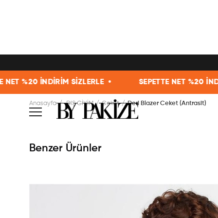
 İNDİRİM SİZLERLE •
SEPETTE NET %20 İNDİRİM SİZL
Anasayfa
DIŞ GİYİM
Ceket
Deri Blazer Ceket (Antrasit)
Benzer Ürünler