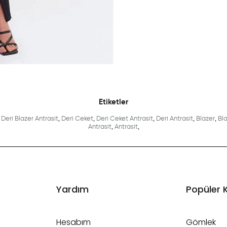
Etiketler
Deri Blazer Antrasit
,
Deri Ceket
,
Deri Ceket Antrasit
,
Deri Antrasit
,
Blazer
,
Bl
Antrasit
,
Antrasit
,
Yardım
Popüler 
Hesabım
Gömlek