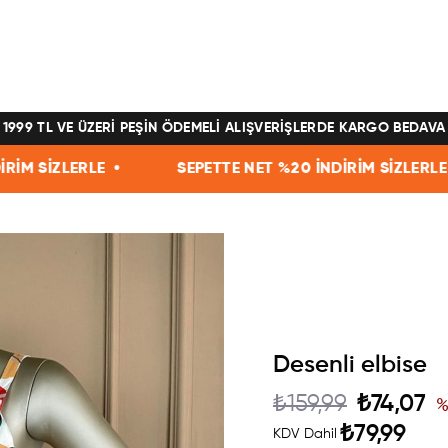
1999 TL VE ÜZERİ PEŞİN ÖDEMELİ ALIŞVERİŞLERDE KARGO BEDAVA
SEPETTE NET %20 İNDİRİM SİZLERLE •
SEPETTE 
Desenli elbise
₺159,99
₺74,07
₺79,99
KDV Dahil