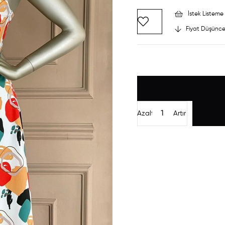
İstek Listeme 
Fiyat Düşünce
Azalt
Artır