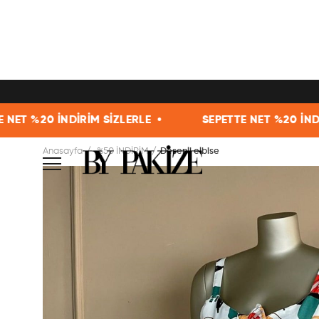
 SİZLERLE •
SEPETTE NET %20 İNDİRİM SİZLERLE •
Anasayfa
%50 İNDİRİM
Desenli elbise