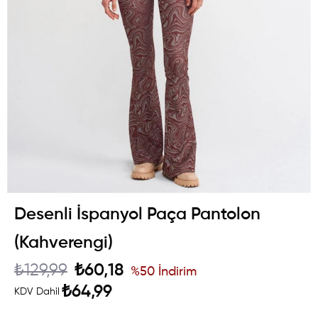
Desenli İspanyol Paça Pantolon
(Kahverengi)
₺129,99
₺60,18
%
50
İndirim
₺64,99
KDV Dahil