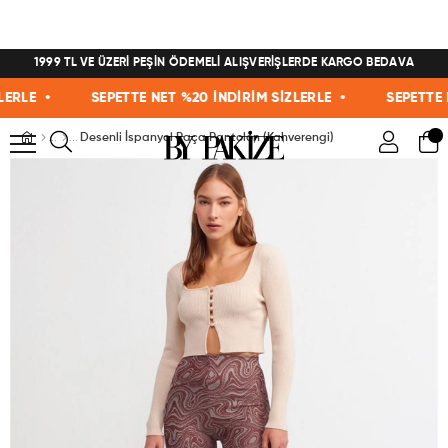
1999 TL VE ÜZERİ PEŞİN ÖDEMELİ ALIŞVERİŞLERDE KARGO BEDAVA
RLE •
SEPETTE NET %20 İNDİRİM SİZLERLE •
SEPETTE NE
Desenli İspanyol Paça Pantolon (Kahverengi)