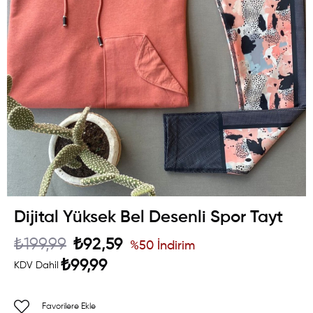
Dijital Yüksek Bel Desenli Spor Tayt
₺199,99
₺92,59
%
50
İndirim
₺99,99
KDV Dahil
Favorilere Ekle