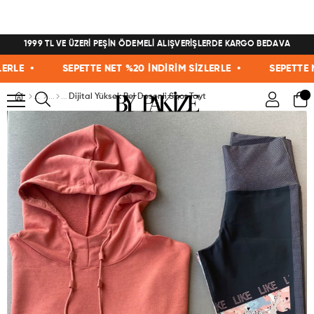
1999 TL VE ÜZERİ PEŞİN ÖDEMELİ ALIŞVERİŞLERDE KARGO BEDAVA
E •
SEPETTE NET %20 İNDİRİM SİZLERLE •
SEPETTE NET 
Dijital Yüksek Bel Desenli Spor Tayt