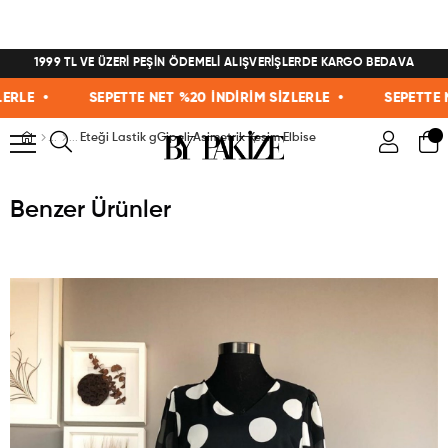
1999 TL VE ÜZERİ PEŞİN ÖDEMELİ ALIŞVERİŞLERDE KARGO BEDAVA
E •
SEPETTE NET %20 İNDİRİM SİZLERLE •
SEPETTE NET 
Eteği Lastik gGipeli Asimetrik Kesim Elbise
Benzer Ürünler