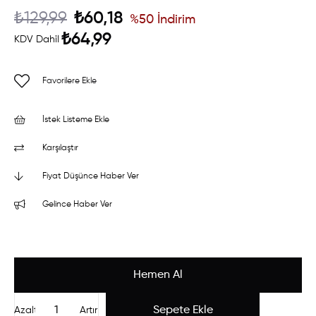
₺129,99
₺60,18
%
50
İndirim
₺64,99
KDV Dahil
Favorilere Ekle
İstek Listeme Ekle
Karşılaştır
Fiyat Düşünce Haber Ver
Gelince Haber Ver
Azalt
Artır