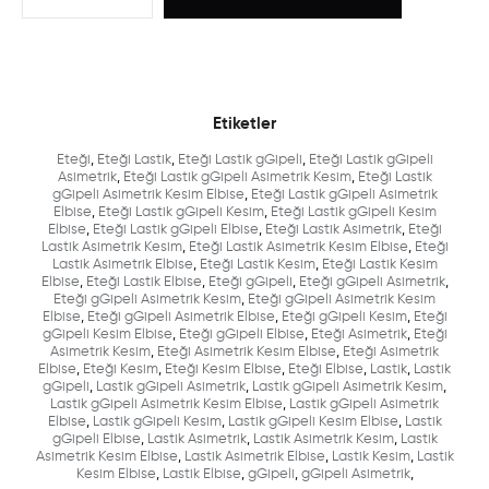
Etiketler
Eteği
,
Eteği Lastik
,
Eteği Lastik gGipeli
,
Eteği Lastik gGipeli
Asimetrik
,
Eteği Lastik gGipeli Asimetrik Kesim
,
Eteği Lastik
gGipeli Asimetrik Kesim Elbise
,
Eteği Lastik gGipeli Asimetrik
Elbise
,
Eteği Lastik gGipeli Kesim
,
Eteği Lastik gGipeli Kesim
Elbise
,
Eteği Lastik gGipeli Elbise
,
Eteği Lastik Asimetrik
,
Eteği
Lastik Asimetrik Kesim
,
Eteği Lastik Asimetrik Kesim Elbise
,
Eteği
Lastik Asimetrik Elbise
,
Eteği Lastik Kesim
,
Eteği Lastik Kesim
Elbise
,
Eteği Lastik Elbise
,
Eteği gGipeli
,
Eteği gGipeli Asimetrik
,
Eteği gGipeli Asimetrik Kesim
,
Eteği gGipeli Asimetrik Kesim
Elbise
,
Eteği gGipeli Asimetrik Elbise
,
Eteği gGipeli Kesim
,
Eteği
gGipeli Kesim Elbise
,
Eteği gGipeli Elbise
,
Eteği Asimetrik
,
Eteği
Asimetrik Kesim
,
Eteği Asimetrik Kesim Elbise
,
Eteği Asimetrik
Elbise
,
Eteği Kesim
,
Eteği Kesim Elbise
,
Eteği Elbise
,
Lastik
,
Lastik
gGipeli
,
Lastik gGipeli Asimetrik
,
Lastik gGipeli Asimetrik Kesim
,
Lastik gGipeli Asimetrik Kesim Elbise
,
Lastik gGipeli Asimetrik
Elbise
,
Lastik gGipeli Kesim
,
Lastik gGipeli Kesim Elbise
,
Lastik
gGipeli Elbise
,
Lastik Asimetrik
,
Lastik Asimetrik Kesim
,
Lastik
Asimetrik Kesim Elbise
,
Lastik Asimetrik Elbise
,
Lastik Kesim
,
Lastik
Kesim Elbise
,
Lastik Elbise
,
gGipeli
,
gGipeli Asimetrik
,