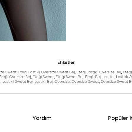
Etiketler
size Sweat
,
Eteği Lastikli Oversize Sweat Bej
,
Eteği Lastikli Oversize Bej
,
Eteği
Eteği Oversize Bej
,
Eteği Sweat
,
Eteği Sweat Bej
,
Eteği Bej
,
Lastikli
,
Lastikli 
t
,
Lastikli Sweat Bej
,
Lastikli Bej
,
Oversize
,
Oversize Sweat
,
Oversize Sweat B
Yardım
Popüler 