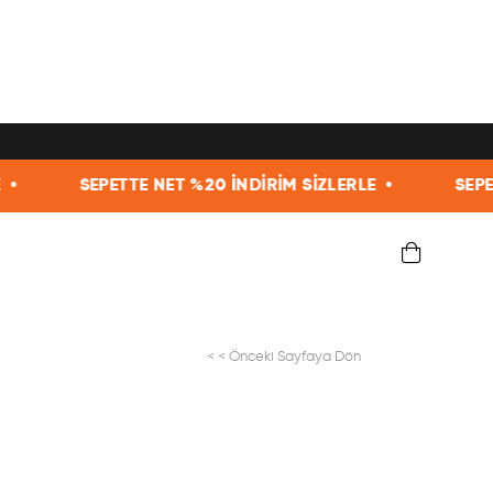
TTE NET %20 İNDİRİM SİZLERLE •
SEPETTE NET %20 İ
< < Önceki Sayfaya Dön