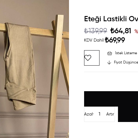
Eteği Lastikli O
₺139,99
₺64,81
₺69,99
KDV Dahil
İstek Listeme 
Fiyat Düşünce
Azalt
Artır