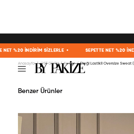
İRİM SİZLERLE •
SEPETTE NET %20 İNDİRİM SİZLERLE
Anasayfa
ÜST GİYİM
Sweat
Eteği Lastikli Oversize Sweat (
Benzer Ürünler