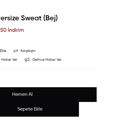
versize Sweat (Bej)
%
50
İndirim
Ekle
Karşılaştır
 Haber Ver
Gelince Haber Ver