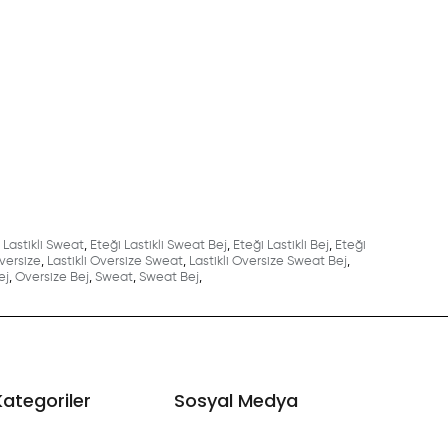
 Lastikli Sweat
,
Eteği Lastikli Sweat Bej
,
Eteği Lastikli Bej
,
Eteği
Oversize
,
Lastikli Oversize Sweat
,
Lastikli Oversize Sweat Bej
,
ej
,
Oversize Bej
,
Sweat
,
Sweat Bej
,
Kategoriler
Sosyal Medya