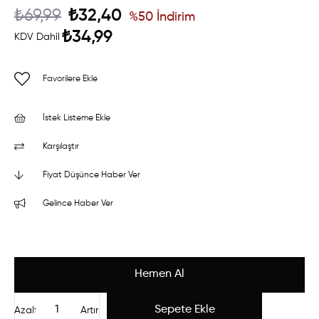
₺69,99
₺32,40
%
50
İndirim
₺34,99
KDV Dahil
Favorilere Ekle
İstek Listeme Ekle
Karşılaştır
Fiyat Düşünce Haber Ver
Gelince Haber Ver
Azalt
Artır