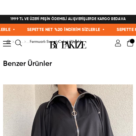
1999 TL VE ÜZERİ PEŞİN ÖDEMELİ ALIŞVERİŞLERDE KARGO BEDAVA
LE •
SEPETTE NET %20 İNDİRİM SİZLERLE •
SEPETTE NET 
Fermuarlı Sweat Ceket (Siyah)
Benzer Ürünler