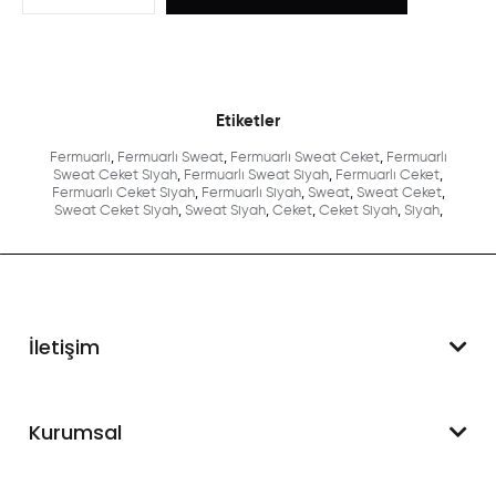
Etiketler
Fermuarlı
,
Fermuarlı Sweat
,
Fermuarlı Sweat Ceket
,
Fermuarlı
Sweat Ceket Siyah
,
Fermuarlı Sweat Siyah
,
Fermuarlı Ceket
,
Fermuarlı Ceket Siyah
,
Fermuarlı Siyah
,
Sweat
,
Sweat Ceket
,
Sweat Ceket Siyah
,
Sweat Siyah
,
Ceket
,
Ceket Siyah
,
Siyah
,
İletişim
WhatsApp Destek
Kurumsal
+90 545 550 49 88