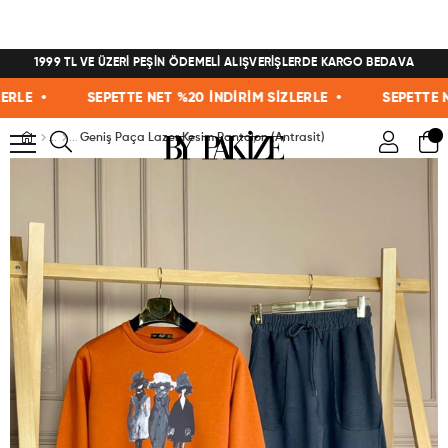
1999 TL VE ÜZERİ PEŞİN ÖDEMELİ ALIŞVERİŞLERDE KARGO BEDAVA
E •
SEPETTE NET %20 İNDİRİM SİZLERLE •
SEPETTE NET %
Geniş Paça Lazer Kesim Pantolon (Antrasit)