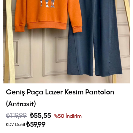
Geniş Paça Lazer Kesim Pantolon
(Antrasit)
₺119,99
₺55,55
%
50
İndirim
₺59,99
KDV Dahil