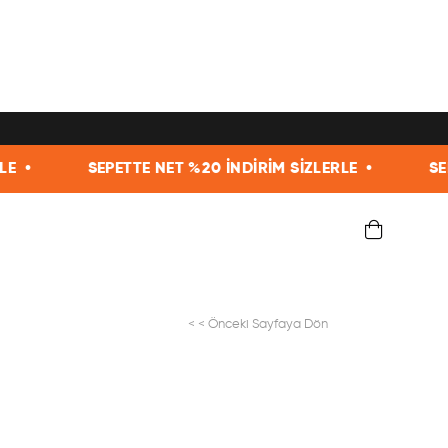
SEPETTE NET %20 İNDİRİM SİZLERLE •
SEPETTE NET
< < Önceki Sayfaya Dön