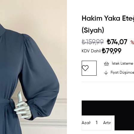
Hakim Yaka Eteği
(Siyah)
₺159,99
₺74,07
₺79,99
KDV Dahil
İstek Listeme 
Fiyat Düşünce
Azalt
Artır