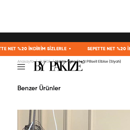
20 İNDİRİM SİZLERLE •
SEPETTE NET %20 İNDİRİM Sİ
Anasayfa
ELBİSE
Hakim Yaka Eteği Piliseli Elbise (Siyah)
Benzer Ürünler