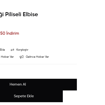
 Piliseli Elbise
%
50
İndirim
Ekle
Karşılaştır
 Haber Ver
Gelince Haber Ver