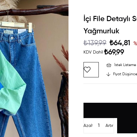
İçi File Detaylı
Yağmurluk
₺139,99
₺64,81
₺69,99
KDV Dahil
İstek Listeme 
Fiyat Düşünce
Azalt
Artır