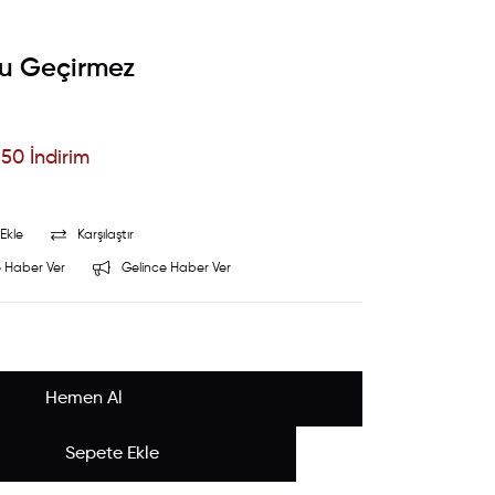
 Su Geçirmez
%
50
İndirim
Ekle
Karşılaştır
 Haber Ver
Gelince Haber Ver