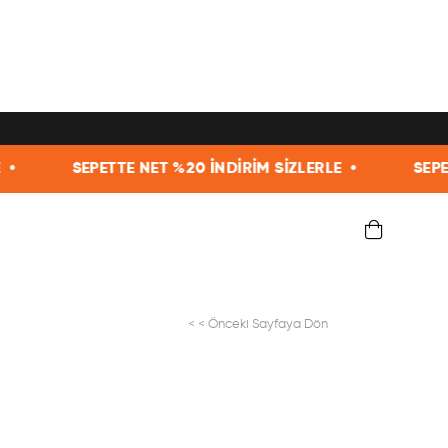
NET %20 İNDİRİM SİZLERLE •
SEPETTE NET %20 İNDİ
< < Önceki Sayfaya Dön