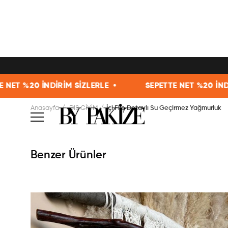
 SİZLERLE •
SEPETTE NET %20 İNDİRİM SİZLERLE •
Anasayfa
DIŞ GİYİM
İçi File Detaylı Su Geçirmez Yağmurluk
Benzer Ürünler