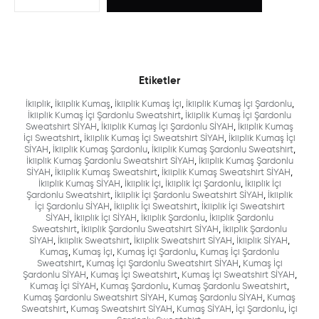
Etiketler
İkiiplik
,
İkiiplik Kumaş
,
İkiiplik Kumaş İçi
,
İkiiplik Kumaş İçi Şardonlu
,
İkiiplik Kumaş İçi Şardonlu Sweatshirt
,
İkiiplik Kumaş İçi Şardonlu
Sweatshirt SİYAH
,
İkiiplik Kumaş İçi Şardonlu SİYAH
,
İkiiplik Kumaş
İçi Sweatshirt
,
İkiiplik Kumaş İçi Sweatshirt SİYAH
,
İkiiplik Kumaş İçi
SİYAH
,
İkiiplik Kumaş Şardonlu
,
İkiiplik Kumaş Şardonlu Sweatshirt
,
İkiiplik Kumaş Şardonlu Sweatshirt SİYAH
,
İkiiplik Kumaş Şardonlu
SİYAH
,
İkiiplik Kumaş Sweatshirt
,
İkiiplik Kumaş Sweatshirt SİYAH
,
İkiiplik Kumaş SİYAH
,
İkiiplik İçi
,
İkiiplik İçi Şardonlu
,
İkiiplik İçi
Şardonlu Sweatshirt
,
İkiiplik İçi Şardonlu Sweatshirt SİYAH
,
İkiiplik
İçi Şardonlu SİYAH
,
İkiiplik İçi Sweatshirt
,
İkiiplik İçi Sweatshirt
SİYAH
,
İkiiplik İçi SİYAH
,
İkiiplik Şardonlu
,
İkiiplik Şardonlu
Sweatshirt
,
İkiiplik Şardonlu Sweatshirt SİYAH
,
İkiiplik Şardonlu
SİYAH
,
İkiiplik Sweatshirt
,
İkiiplik Sweatshirt SİYAH
,
İkiiplik SİYAH
,
Kumaş
,
Kumaş İçi
,
Kumaş İçi Şardonlu
,
Kumaş İçi Şardonlu
Sweatshirt
,
Kumaş İçi Şardonlu Sweatshirt SİYAH
,
Kumaş İçi
Şardonlu SİYAH
,
Kumaş İçi Sweatshirt
,
Kumaş İçi Sweatshirt SİYAH
,
Kumaş İçi SİYAH
,
Kumaş Şardonlu
,
Kumaş Şardonlu Sweatshirt
,
Kumaş Şardonlu Sweatshirt SİYAH
,
Kumaş Şardonlu SİYAH
,
Kumaş
Sweatshirt
,
Kumaş Sweatshirt SİYAH
,
Kumaş SİYAH
,
İçi Şardonlu
,
İçi