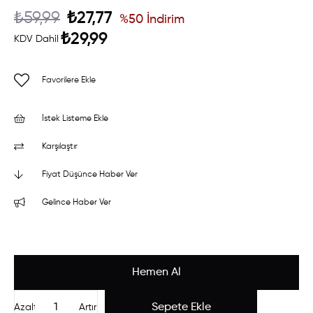
₺59,99
₺27,77
%
50
İndirim
₺29,99
KDV Dahil
Favorilere Ekle
İstek Listeme Ekle
Karşılaştır
Fiyat Düşünce Haber Ver
Gelince Haber Ver
Azalt
Artır