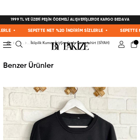
1999 TL VE ÜZERİ PEŞİN ÖDEMELİ ALIŞVERİŞLERDE KARGO BEDAVA
E •
SEPETTE NET %20 İNDİRİM SİZLERLE •
SEPETTE NET 
İkiiplik Kumaş İçi Şardonlu Sweatshirt (SİYAH)
Benzer Ürünler