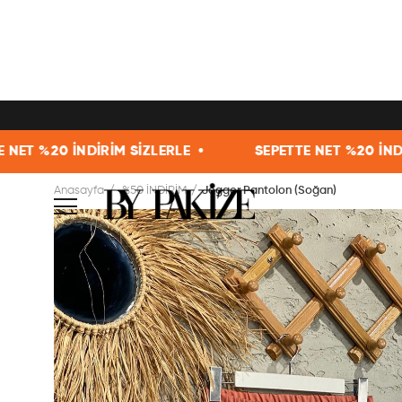
M SİZLERLE •
SEPETTE NET %20 İNDİRİM SİZLERLE •
Anasayfa
%50 İNDİRİM
Jogger Pantolon (Soğan)