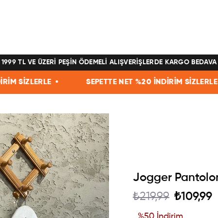
1999 TL VE ÜZERİ PEŞİN ÖDEMELİ ALIŞVERİŞLERDE KARGO BEDAVA
SEPETTE NET %20 İNDİRİM SİZLERLE •
SEPETTE
Jogger Pantolo
₺219,99
₺109,99
%
50
İndirim