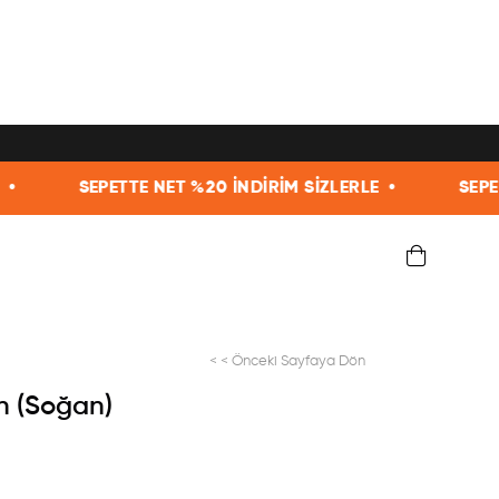
 NET %20 İNDİRİM SİZLERLE •
SEPETTE NET %20 İNDİ
< < Önceki Sayfaya Dön
n (Soğan)