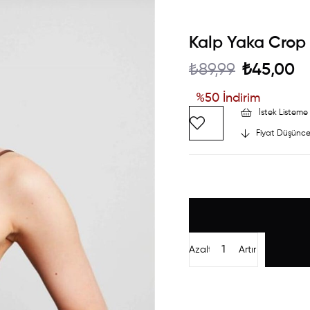
Kalp Yaka Crop 
₺89,99
₺45,00
%
50
İndirim
İstek Listeme 
Fiyat Düşünce
Azalt
Artır