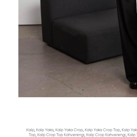
Kalp
,
Kalp Yaka
,
Kalp Yaka Crop
,
Kalp Yaka Crop Top
,
Kalp Ya
Top
,
Kalp Crop Top Kahverengi
,
Kalp Crop Kahverengi
,
Kalp