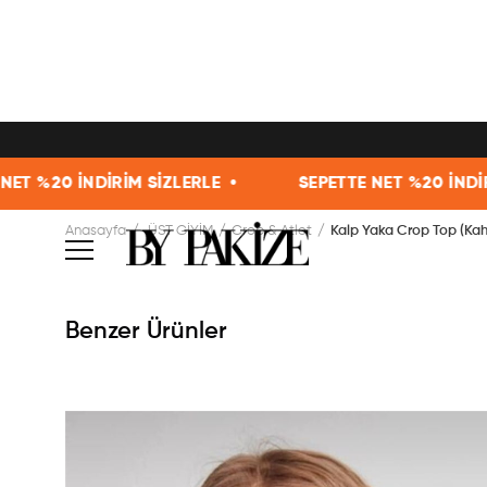
RİM SİZLERLE •
SEPETTE NET %20 İNDİRİM SİZLERLE 
Anasayfa
ÜST GİYİM
Crop & Atlet
Kalp Yaka Crop Top (Kah
Benzer Ürünler