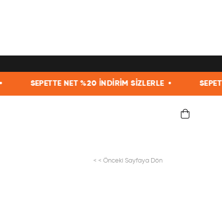
TE NET %20 İNDİRİM SİZLERLE •
SEPETTE NET %20 İN
< < Önceki Sayfaya Dön