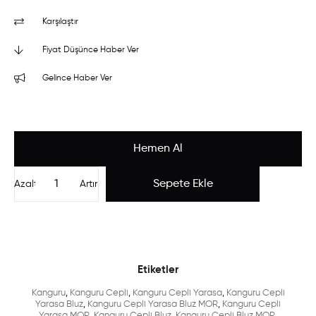
Karşılaştır
Fiyat Düşünce Haber Ver
Gelince Haber Ver
Azalt
Artır
Etiketler
Kanguru
,
Kanguru Cepli
,
Kanguru Cepli Yarasa
,
Kanguru Cepli
Yarasa Bluz
,
Kanguru Cepli Yarasa Bluz MOR
,
Kanguru Cepli
Yarasa MOR
,
Kanguru Cepli Bluz
,
Kanguru Cepli Bluz MOR
,