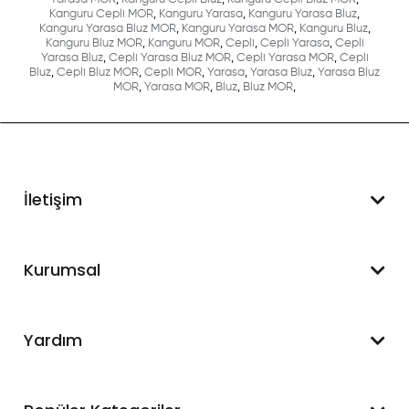
Kanguru Cepli MOR
,
Kanguru Yarasa
,
Kanguru Yarasa Bluz
,
Kanguru Yarasa Bluz MOR
,
Kanguru Yarasa MOR
,
Kanguru Bluz
,
Kanguru Bluz MOR
,
Kanguru MOR
,
Cepli
,
Cepli Yarasa
,
Cepli
Yarasa Bluz
,
Cepli Yarasa Bluz MOR
,
Cepli Yarasa MOR
,
Cepli
Bluz
,
Cepli Bluz MOR
,
Cepli MOR
,
Yarasa
,
Yarasa Bluz
,
Yarasa Bluz
MOR
,
Yarasa MOR
,
Bluz
,
Bluz MOR
,
İletişim
WhatsApp Destek
Kurumsal
+90 545 550 49 88
Hakkımızda
Yardım
İletişim
Mesafeli Satış Sözleşmesi
Hesabım