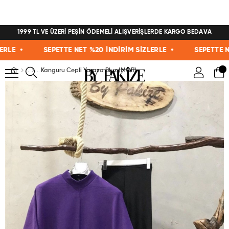
1999 TL VE ÜZERİ PEŞİN ÖDEMELİ ALIŞVERİŞLERDE KARGO BEDAVA
E •
SEPETTE NET %20 İNDİRİM SİZLERLE •
SEPETTE NET 
Kanguru Cepli Yarasa Bluz (MOR)