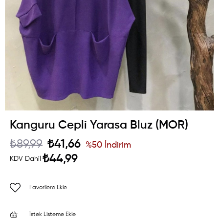
Kanguru Cepli Yarasa Bluz (MOR)
₺89,99
₺41,66
%
50
İndirim
₺44,99
KDV Dahil
Favorilere Ekle
İstek Listeme Ekle