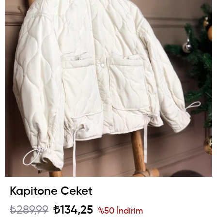
Kapitone Ceket
₺289,99
₺134,25
%
50
İndirim