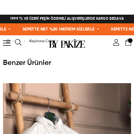
1999 TL VE ÜZERİ PEŞİN ÖDEMELİ ALIŞVERİŞLERDE KARGO BEDAVA
•
SEPETTE NET %20 İNDİRİM SİZLERLE •
SEPETTE NET %2
Kapitone Ceket
Benzer Ürünler