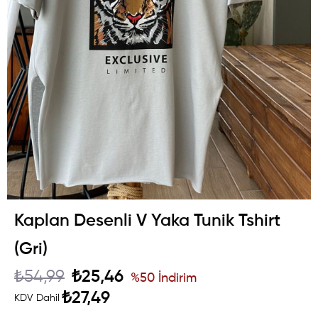
Kaplan Desenli V Yaka Tunik Tshirt
(Gri)
₺54,99
₺25,46
%
50
İndirim
₺27,49
KDV Dahil