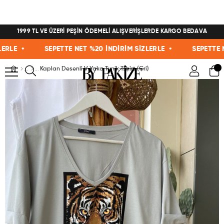
1999 TL VE ÜZERİ PEŞİN ÖDEMELİ ALIŞVERİŞLERDE KARGO BEDAVA
E •
SEPETTE NET %20 İNDİRİM SİZLERLE •
SEPETTE NET 
Kaplan Desenli V Yaka Tunik Tshirt (Gri)