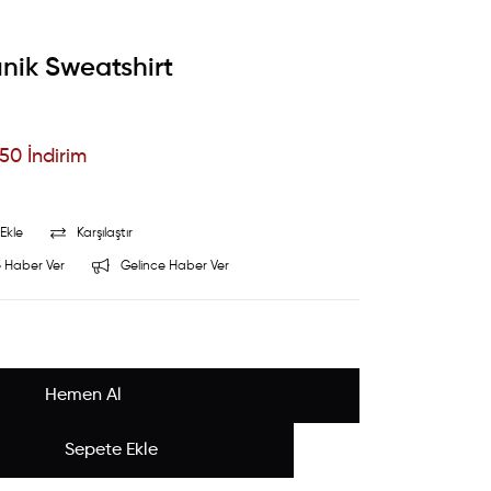
unik Sweatshirt
50
İndirim
Ekle
Karşılaştır
 Haber Ver
Gelince Haber Ver