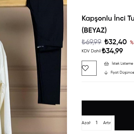
Kapşonlu İnci T
(BEYAZ)
₺69,99
₺32,40
%
₺34,99
KDV Dahil
İstek Listeme 
Fiyat Düşünce
Azalt
Artır