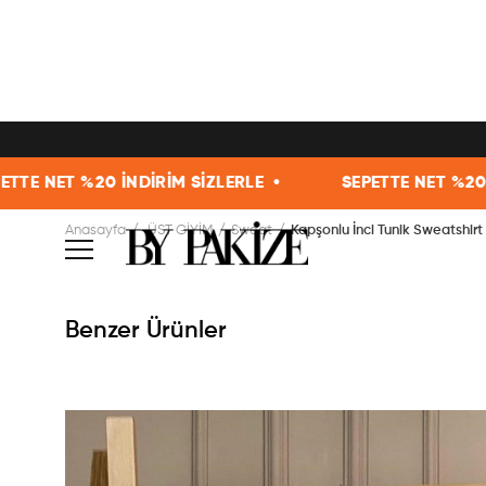
NET %20 İNDİRİM SİZLERLE •
SEPETTE NET %20 İNDİR
Anasayfa
ÜST GİYİM
Sweat
Kapşonlu İnci Tunik Sweatshirt
Benzer Ürünler