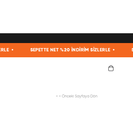
•
SEPETTE NET %20 İNDİRİM SİZLERLE •
SEPETT
< < Önceki Sayfaya Dön