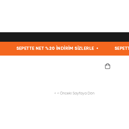
T %20 İNDİRİM SİZLERLE •
SEPETTE NET %20 İNDİRİ
< < Önceki Sayfaya Dön