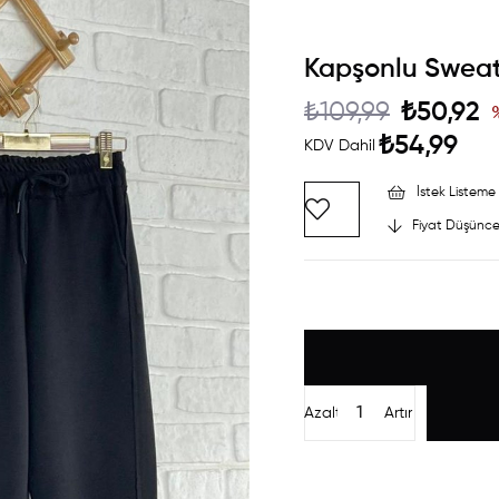
Kapşonlu Sweats
₺109,99
₺50,92
₺54,99
KDV Dahil
İstek Listeme 
Fiyat Düşünce
Azalt
Artır