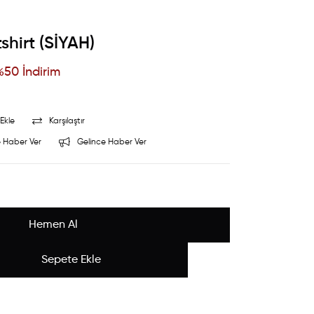
hirt (SİYAH)
%
50
İndirim
Ekle
Karşılaştır
 Haber Ver
Gelince Haber Ver