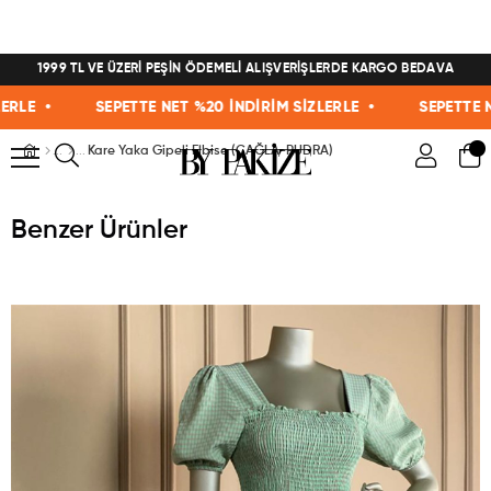
1999 TL VE ÜZERİ PEŞİN ÖDEMELİ ALIŞVERİŞLERDE KARGO BEDAVA
E •
SEPETTE NET %20 İNDİRİM SİZLERLE •
SEPETTE NET 
Kare Yaka Gipeli Elbise (ÇAĞLA-PUDRA)
Benzer Ürünler