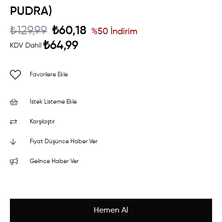
PUDRA)
₺129,99
₺60,18
%
50
İndirim
₺64,99
KDV Dahil
Favorilere Ekle
İstek Listeme Ekle
Karşılaştır
Fiyat Düşünce Haber Ver
Gelince Haber Ver