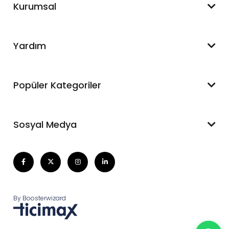
WhatsApp Destek
Kurumsal
+90 545 550 49 88
Hakkımızda
Yardım
İletişim
Mesafeli Satış Sözleşmesi
Hesabım
Popüler Kategoriler
Blog
Sipariş Takip
Kargom Nerede
Gömlek
Sosyal Medya
Elbise
Tişört
Etek
By Boosterwizard