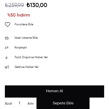
₺259,99
₺130,00
%
50
İndirim
Favorilere Ekle
İstek Listeme Ekle
Karşılaştır
Fiyat Düşünce Haber Ver
Gelince Haber Ver
Azalt
Artır