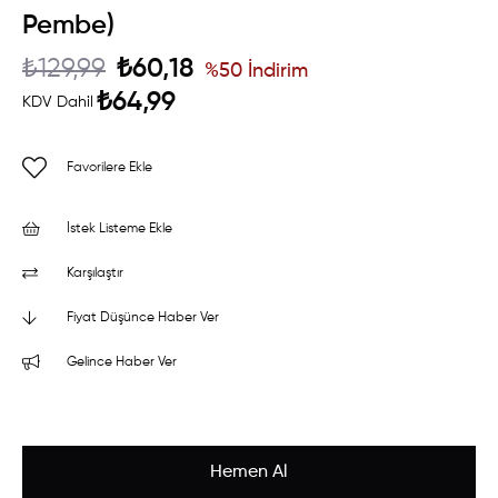
Pembe)
₺129,99
₺60,18
%
50
İndirim
₺64,99
KDV Dahil
Favorilere Ekle
İstek Listeme Ekle
Karşılaştır
Fiyat Düşünce Haber Ver
Gelince Haber Ver