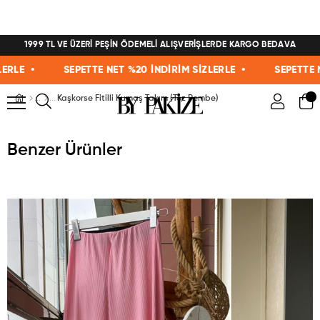
1999 TL VE ÜZERİ PEŞİN ÖDEMELİ ALIŞVERİŞLERDE KARGO BEDAVA
E •
SEPETTE NET %20 İNDİRİM SİZLERLE •
SEPETTE NET 
Kaşkorse Fitilli Kumaş Takım (Toz Pembe)
Benzer Ürünler