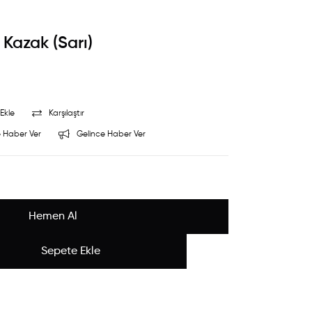
 Kazak (Sarı)
Ekle
Karşılaştır
 Haber Ver
Gelince Haber Ver