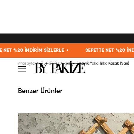
RİM SİZLERLE •
SEPETTE NET %20 İNDİRİM SİZLERLE
Anasayfa
ÜST GİYİM
Kazak
Kayık Yaka Triko Kazak (Sarı)
Benzer Ürünler