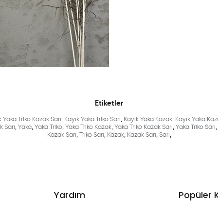
Etiketler
k Yaka Triko Kazak Sarı
,
Kayık Yaka Triko Sarı
,
Kayık Yaka Kazak
,
Kayık Yaka Kaz
k Sarı
,
Yaka
,
Yaka Triko
,
Yaka Triko Kazak
,
Yaka Triko Kazak Sarı
,
Yaka Triko Sarı
,
Kazak Sarı
,
Triko Sarı
,
Kazak
,
Kazak Sarı
,
Sarı
,
Yardım
Popüler 