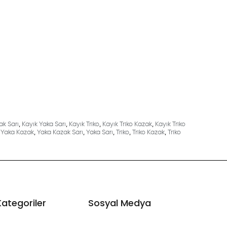
ak Sarı
,
Kayık Yaka Sarı
,
Kayık Triko
,
Kayık Triko Kazak
,
Kayık Triko
Yaka Kazak
,
Yaka Kazak Sarı
,
Yaka Sarı
,
Triko
,
Triko Kazak
,
Triko
Kategoriler
Sosyal Medya