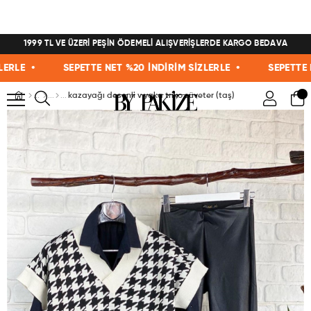
1999 TL VE ÜZERİ PEŞİN ÖDEMELİ ALIŞVERİŞLERDE KARGO BEDAVA
E •
SEPETTE NET %20 İNDİRİM SİZLERLE •
SEPETTE NET 
kazayağı desenli v yaka triko süveter (taş)