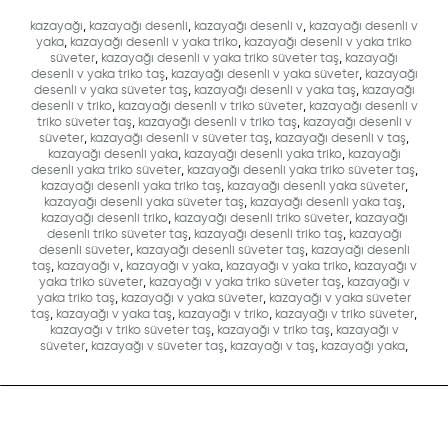
kazayağı
,
kazayağı desenli
,
kazayağı desenli v
,
kazayağı desenli v
yaka
,
kazayağı desenli v yaka triko
,
kazayağı desenli v yaka triko
süveter
,
kazayağı desenli v yaka triko süveter taş
,
kazayağı
desenli v yaka triko taş
,
kazayağı desenli v yaka süveter
,
kazayağı
desenli v yaka süveter taş
,
kazayağı desenli v yaka taş
,
kazayağı
desenli v triko
,
kazayağı desenli v triko süveter
,
kazayağı desenli v
triko süveter taş
,
kazayağı desenli v triko taş
,
kazayağı desenli v
süveter
,
kazayağı desenli v süveter taş
,
kazayağı desenli v taş
,
kazayağı desenli yaka
,
kazayağı desenli yaka triko
,
kazayağı
desenli yaka triko süveter
,
kazayağı desenli yaka triko süveter taş
,
kazayağı desenli yaka triko taş
,
kazayağı desenli yaka süveter
,
kazayağı desenli yaka süveter taş
,
kazayağı desenli yaka taş
,
kazayağı desenli triko
,
kazayağı desenli triko süveter
,
kazayağı
desenli triko süveter taş
,
kazayağı desenli triko taş
,
kazayağı
desenli süveter
,
kazayağı desenli süveter taş
,
kazayağı desenli
taş
,
kazayağı v
,
kazayağı v yaka
,
kazayağı v yaka triko
,
kazayağı v
yaka triko süveter
,
kazayağı v yaka triko süveter taş
,
kazayağı v
yaka triko taş
,
kazayağı v yaka süveter
,
kazayağı v yaka süveter
taş
,
kazayağı v yaka taş
,
kazayağı v triko
,
kazayağı v triko süveter
,
kazayağı v triko süveter taş
,
kazayağı v triko taş
,
kazayağı v
süveter
,
kazayağı v süveter taş
,
kazayağı v taş
,
kazayağı yaka
,