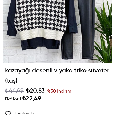
kazayağı desenli v yaka triko süveter
(taş)
₺44,99
₺20,83
%
50
İndirim
₺22,49
KDV Dahil
Favorilere Ekle