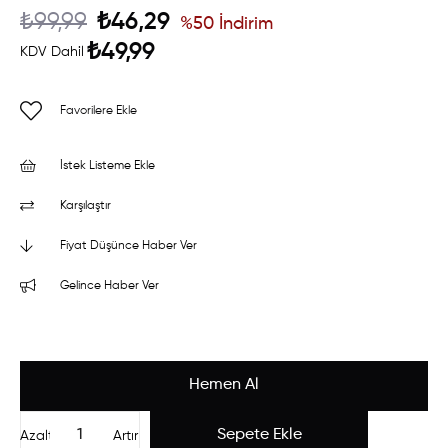
₺99,99
₺46,29
%
50
İndirim
₺49,99
KDV Dahil
Favorilere Ekle
İstek Listeme Ekle
Karşılaştır
Fiyat Düşünce Haber Ver
Gelince Haber Ver
Azalt
Artır