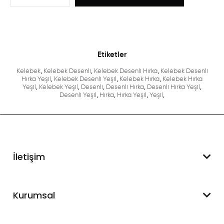
Etiketler
Kelebek
,
Kelebek Desenli
,
Kelebek Desenli Hırka
,
Kelebek Desenli
Hırka Yeşil
,
Kelebek Desenli Yeşil
,
Kelebek Hırka
,
Kelebek Hırka
Yeşil
,
Kelebek Yeşil
,
Desenli
,
Desenli Hırka
,
Desenli Hırka Yeşil
,
Desenli Yeşil
,
Hırka
,
Hırka Yeşil
,
Yeşil
,
İletişim
WhatsApp Destek
Kurumsal
+90 545 550 49 88