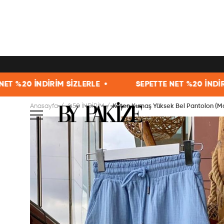
ZLERLE •
SEPETTE NET %20 İNDİRİM SİZLERLE •
Anasayfa
%50 İNDİRİM
Keten Kumaş Yüksek Bel Pantolon (Ma