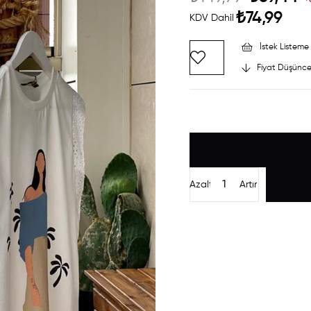
₺74,99
KDV Dahil
İstek Listeme 
Fiyat Düşünce
Azalt
Artır