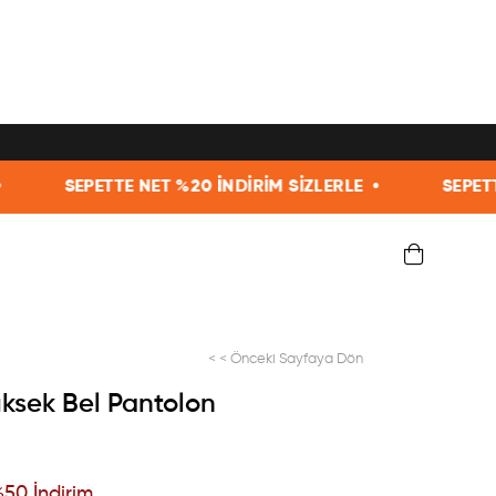
 %20 İNDİRİM SİZLERLE •
SEPETTE NET %20 İNDİRİM
< < Önceki Sayfaya Dön
ksek Bel Pantolon
%
50
İndirim