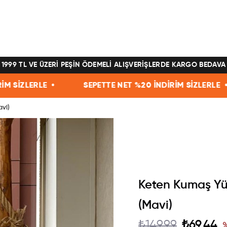
1999 TL VE ÜZERİ PEŞİN ÖDEMELİ ALIŞVERİŞLERDE KARGO BEDAVA
SEPETTE NET %20 İNDİRİM SİZLERLE •
SEPETTE NET
vi)
Keten Kumaş Yü
(Mavi)
₺149,99
₺69,44