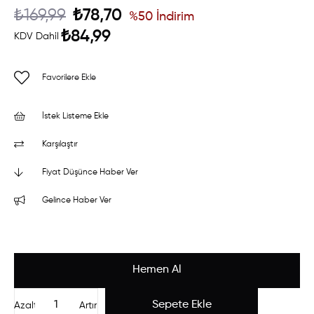
₺169,99
₺78,70
%
50
İndirim
₺84,99
KDV Dahil
Favorilere Ekle
İstek Listeme Ekle
Karşılaştır
Fiyat Düşünce Haber Ver
Gelince Haber Ver
Azalt
Artır