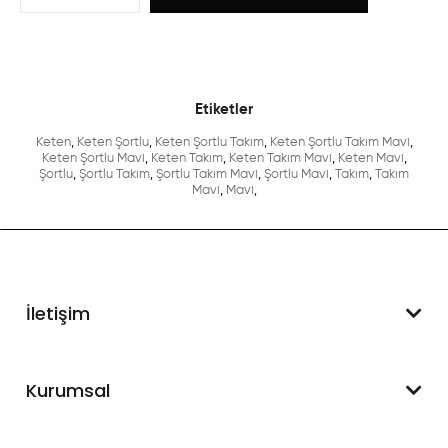
Etiketler
Keten
,
Keten Şortlu
,
Keten Şortlu Takım
,
Keten Şortlu Takım Mavi
,
Keten Şortlu Mavi
,
Keten Takım
,
Keten Takım Mavi
,
Keten Mavi
,
Şortlu
,
Şortlu Takım
,
Şortlu Takım Mavi
,
Şortlu Mavi
,
Takım
,
Takım
Mavi
,
Mavi
,
İletişim
WhatsApp Destek
Kurumsal
+90 545 550 49 88