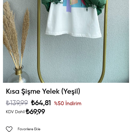
Kısa Şişme Yelek (Yeşil)
₺139,99
₺64,81
%
50
İndirim
₺69,99
KDV Dahil
Favorilere Ekle