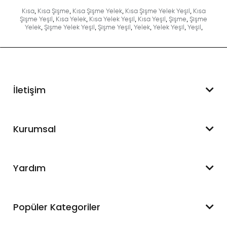
Kısa
,
Kısa Şişme
,
Kısa Şişme Yelek
,
Kısa Şişme Yelek Yeşil
,
Kısa
Şişme Yeşil
,
Kısa Yelek
,
Kısa Yelek Yeşil
,
Kısa Yeşil
,
Şişme
,
Şişme
Yelek
,
Şişme Yelek Yeşil
,
Şişme Yeşil
,
Yelek
,
Yelek Yeşil
,
Yeşil
,
İletişim
WhatsApp Destek
Kurumsal
+90 545 550 49 88
Hakkımızda
Yardım
İletişim
Mesafeli Satış Sözleşmesi
Hesabım
Popüler Kategoriler
Blog
Sipariş Takip